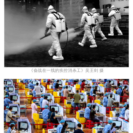
《奋战在一线的疾控消杀工》吴王剑 摄