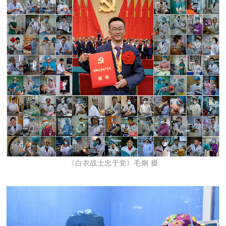
《白衣战士忠于党》毛炯 摄