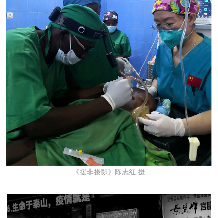
《援非摄影》陈志红 摄