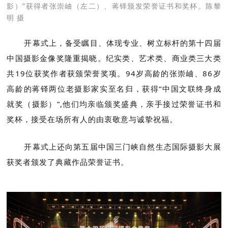
影）”获得者
张崇岫（左二）、蒋铎
颁发荣誉证书和奖杯。陈黎
明 摄
开幕式上，备受瞩目、体现专业、树立标杆的第十四届
中国摄影金像奖隆重揭晓。纪实类、艺术类、商业类三大类
共19位获奖作者获颁荣誉奖项。94岁高龄的张崇岫、86岁
高龄的蒋铎两位老摄影家实至名归，获得“中国文联终身成
就奖（摄影）”,他们均亲临颁奖盛典，亲手接过荣誉证书和
奖杯，接受在场所有人的由衷敬意与诚挚祝福。
开幕式上还向第五届中国三门峡自然生态国际摄影大展
获奖者颁发了典藏作品荣誉证书。